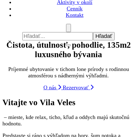
Aktivity v okolí
Cenník
Kontakt
Hľadať:
Čistota, útulnosť, pohodlie, 135m2
luxusného bývania
Príjemné ubytovanie v tichom lone prírody s rodinnou
atmosférou s nádhernými výhľadmi.
O nás
Rezervovať
Vitajte vo Vila Veles
– mieste, kde relax, ticho, kľud a oddych majú skutočnú
hodnotu.
Predstavte si ráno s výhľadom na hory, šum potoka a